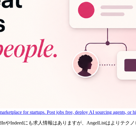
arketplace for startups. Post jobs free, deploy AI sourcing agents, or hi
InやIndeedにも求人情報はありますが、AngelListはよ